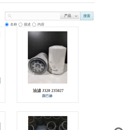
产品
搜索
名称
描述
内容
油滤 J320 235027
颜巴赫